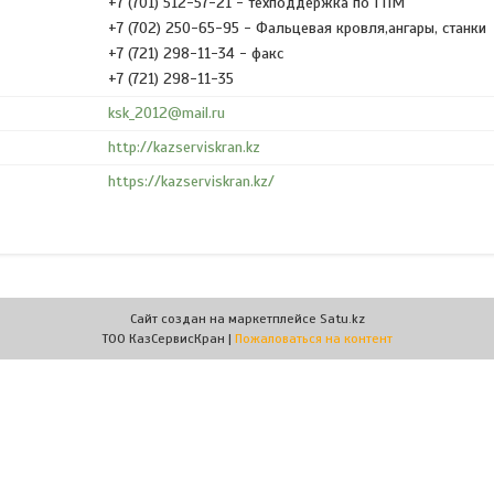
+7 (701) 512-57-21
техподдержка по ГПМ
+7 (702) 250-65-95
Фальцевая кровля,ангары, станки
+7 (721) 298-11-34
факс
+7 (721) 298-11-35
ksk_2012@mail.ru
http://kazserviskran.kz
https://kazserviskran.kz/
Сайт создан на маркетплейсе
Satu.kz
ТОО КазСервисКран |
Пожаловаться на контент