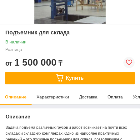
Подъемник для склада
В наличии
Розница
1 500 000
от
₸
Купить
Описание
Характеристики
Доставка
Оплата
Усл
Описание
Задача подъема различных грузов и работ возникает на почти всех
складах и складских комплексах. Одно из наиболее практичных
решений – это грузовые подъемники для склада, позволяющие с