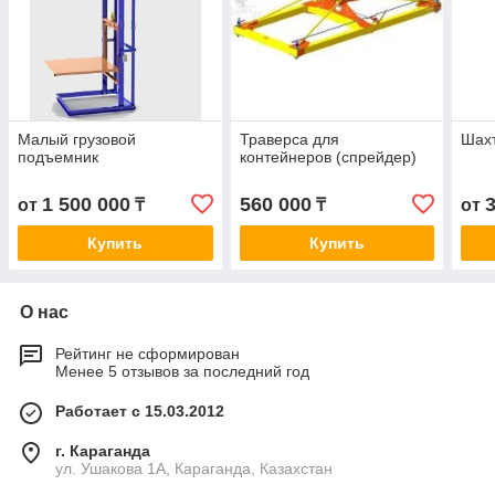
Малый грузовой
Траверса для
Шах
подъемник
контейнеров (спрейдер)
1 500 000
560 000
от
₸
₸
от
Купить
Купить
О нас
Рейтинг не сформирован
Менее 5 отзывов за последний год
Работает с 15.03.2012
г. Караганда
ул. Ушакова 1А, Караганда, Казахстан