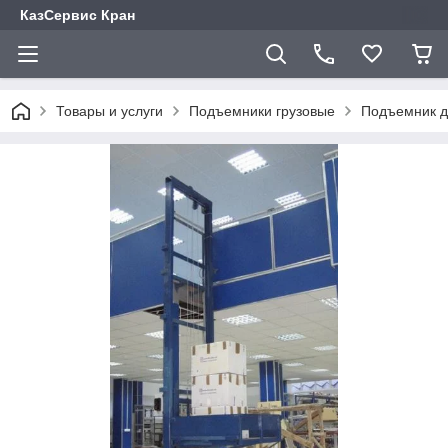
КазСервис Кран
Товары и услуги
Подъемники грузовые
Подъемник д