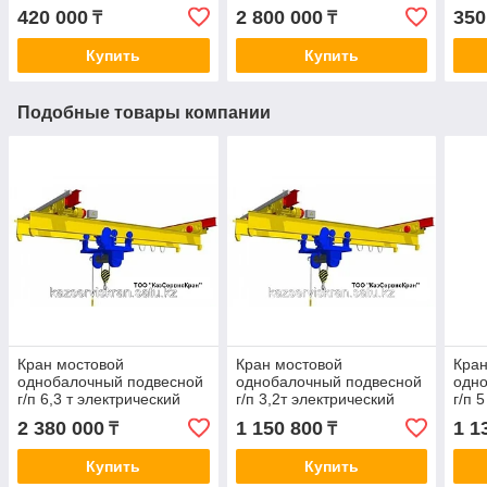
420 000
2 800 000
350
₸
₸
Купить
Купить
Подобные товары компании
Кран мостовой
Кран мостовой
Кран
однобалочный подвесной
однобалочный подвесной
одн
г/п 6,3 т электрический
г/п 3,2т электрический
г/п 
2 380 000
1 150 800
1 1
₸
₸
Купить
Купить