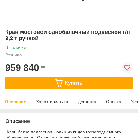
Кран мостовой однобалочный подвесной г/п
3,2 т ручной
В наличии
Розница
959 840
₸
Купить
Описание
Характеристики
Доставка
Оплата
Усл
Описание
Кран балка подвесная - один из видов грузоподъемного
оборудования. Отличием подвесной разновидности, в