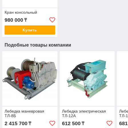
Кран консольный
980 000
₸
Купить
Подобные товары компании
Лебедка маневровая
Лебедка электрическая
Лебе
ТЛ-8Б
ТЛ-12А
ТЛ-
2 415 700
612 500
681
₸
₸