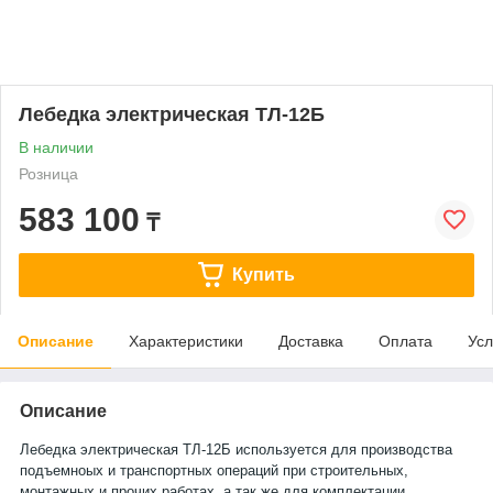
Лебедка электрическая ТЛ-12Б
В наличии
Розница
583 100
₸
Купить
Описание
Характеристики
Доставка
Оплата
Усл
Описание
Лебедка электрическая ТЛ-12Б используется для производства
подъемноых и транспортных операций при строительных,
монтажных и прочих работах, а так же для комплектации