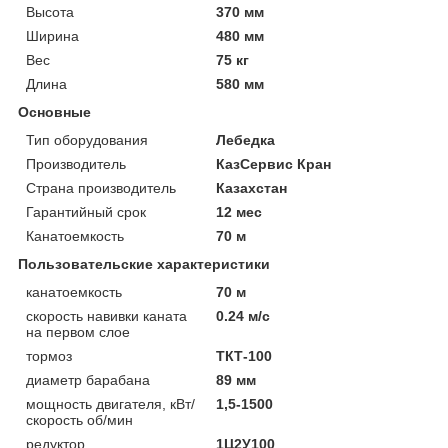
Высота
370 мм
Ширина
480 мм
Вес
75 кг
Длина
580 мм
Основные
Тип оборудования
Лебедка
Производитель
КазСервис Кран
Страна производитель
Казахстан
Гарантийный срок
12 мес
Канатоемкость
70 м
Пользовательские характеристики
канатоемкость
70 м
скорость навивки каната
0.24 м/с
на первом слое
тормоз
ТКТ-100
диаметр барабана
89 мм
мощность двигателя, кВт/
1,5-1500
скорость об/мин
редуктор
1Ц2У100