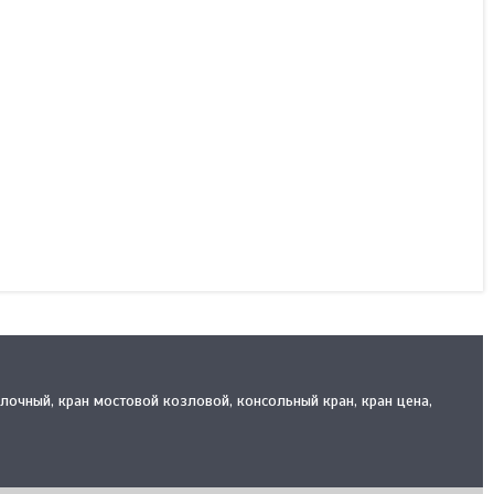
Лебедка электрическая
папильонажная ЛР-5
В наличии
3 532 900 ₸
КУПИТЬ
алочный, кран мостовой козловой, консольный кран, кран цена,