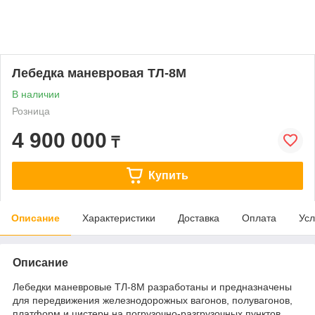
Лебедка маневровая ТЛ-8М
В наличии
Розница
4 900 000
₸
Купить
Описание
Характеристики
Доставка
Оплата
Усл
Описание
Лебедки маневровые ТЛ-8М разработаны и предназначены
для передвижения железнодорожных вагонов, полувагонов,
платформ и цистерн на погрузочно-разгрузочных пунктов