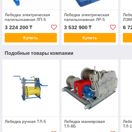
Лебедка электрическая
Лебедка электрическая
Леб
папильонажная ЛП-5
папильонажная ЛР-5
ЛЭМ-
3 224 200
3 532 900
6 7
₸
₸
Купить
Купить
Подобные товары компании
Лебедка ручная ТЛ-5
Лебедка маневровая
Лебе
ТЛ-8Б
ТЛ-