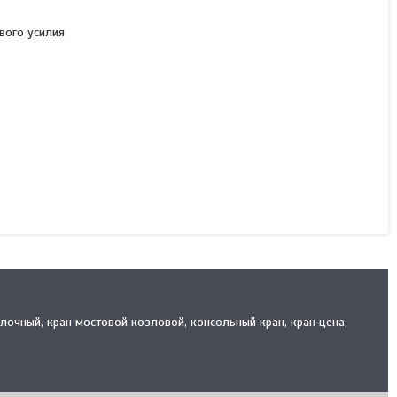
вого усилия
Лебедка ручная ЛР-0,63
В наличии
41 650 ₸
КУПИТЬ
алочный, кран мостовой козловой, консольный кран, кран цена,