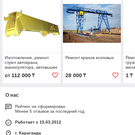
Изготовление, ремонт
Ремонт кранов козловых
Ремо
стрел автокрана,
гру
манипулятора, автовышек
мех
112 000
28 000
1
от
₸
₸
₸
О нас
Рейтинг не сформирован
Менее 5 отзывов за последний год
Работает с 15.03.2012
г. Караганда