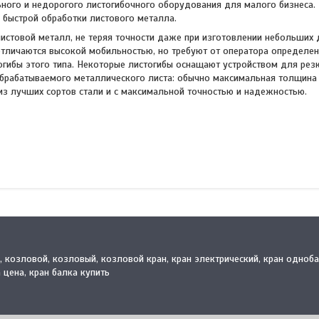
ьного и недорогого листогибочного оборудования для малого бизнес
 быстрой обработки листового металла.
истовой металл, не теряя точности даже при изготовлении небольших 
отличаются высокой мобильностью, но требуют от оператора определе
тогибы этого типа. Некоторые листогибы оснащают устройством для рез
брабатываемого металлического листа: обычно максимальная толщина 
из лучших сортов стали и с максимальной точностью и надежностью.
й, козловой, козловый, козловой кран, кран электрический, кран одноб
 цена, кран балка купить