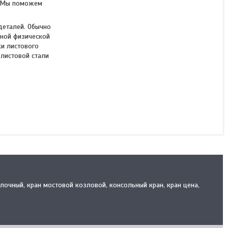
а. Мы поможем
Листогиб ручной до 1 мм
ЛРПБ – 2000
деталей. Обычно
нной физической
ки листового
листовой стали
В наличии
661 500 ₸
КУПИТЬ
алочный, кран мостовой козловой, консольный кран, кран цена,