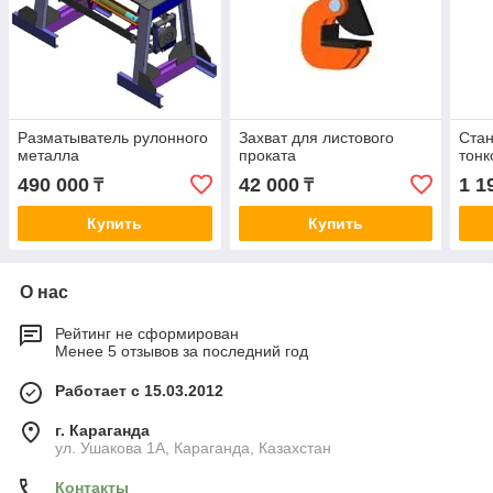
Разматыватель рулонного
Захват для листового
Стан
металла
проката
тонк
490 000
42 000
1 1
₸
₸
Купить
Купить
О нас
Рейтинг не сформирован
Менее 5 отзывов за последний год
Работает с 15.03.2012
г. Караганда
ул. Ушакова 1А, Караганда, Казахстан
Контакты